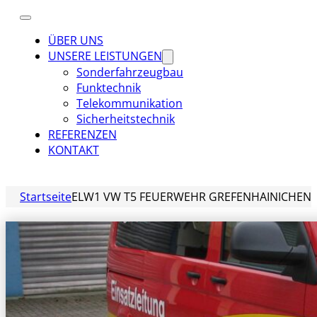
ÜBER UNS
UNSERE LEISTUNGEN
Sonderfahrzeugbau
Funktechnik
Telekommunikation
Sicherheitstechnik
REFERENZEN
KONTAKT
Startseite
ELW1 VW T5 FEUERWEHR GREFENHAINICHEN